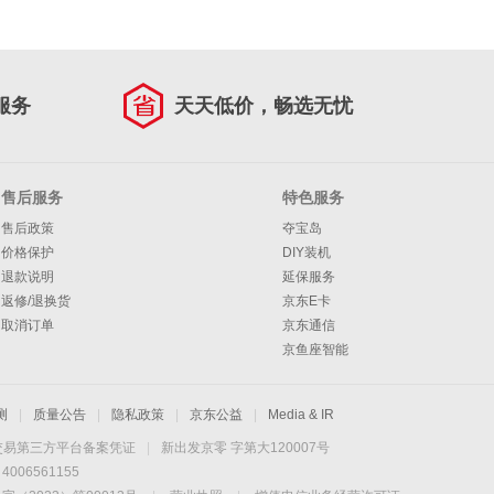
服务
天天低价，畅选无忧
售后服务
特色服务
售后政策
夺宝岛
价格保护
DIY装机
退款说明
延保服务
返修/退换货
京东E卡
取消订单
京东通信
京鱼座智能
测
|
质量公告
|
隐私政策
|
京东公益
|
Media & IR
交易第三方平台备案凭证
|
新出发京零 字第大120007号
06561155