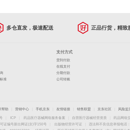
多仓直发，极速配送
正品行货，精致
支付方式
货到付款
在线支付
询
分期付款
标准
公司转账
家帮助
|
营销中心
|
手机京东
|
友情链接
|
销售联盟
|
京东社区
|
风险监
4号
|
ICP
|
药品医疗器械网络服务备案
|
自营医疗器械经营资质
|
药品网络
可证编号新出网证(京)字150号
|
出版物经营许可证
|
违法和不良信息举报电话：40