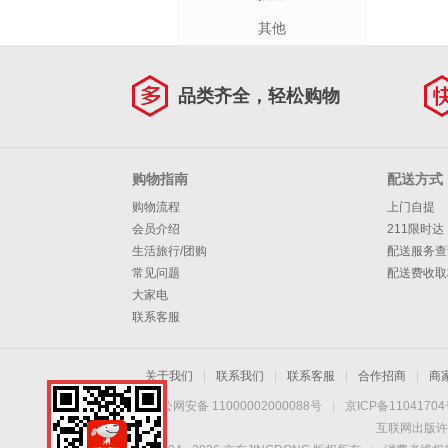
其他
品类齐全，轻松购物
购物指南
配送方式
购物流程
上门自提
会员介绍
211限时达
生活旅行/团购
配送服务查
常见问题
配送费收取
大家电
联系客服
关于我们
|
联系我们
|
联系客服
|
合作招商
|
商
京公网安备 11000002000088号
|
京ICP备1104170
互联网出版许