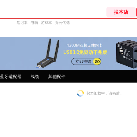
笔记本
电脑
游戏本
办公优选
蓝牙适配器
线缆
其他配件
努力加载中，请稍后...